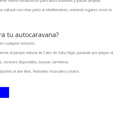
tener buena señalización para autocaravanas y plazas amplias.
cultural con relax junto al Mediterráneo, visitando lugares como la pl
ara tu autocaravana?
 en cualquier estación.
abernas al parque natural de Cabo de Gata-Níjar, pasando por playas 
s, servicios disponibles, buenas carreteras.
portes al aire libre, festivales musicales y teatro.