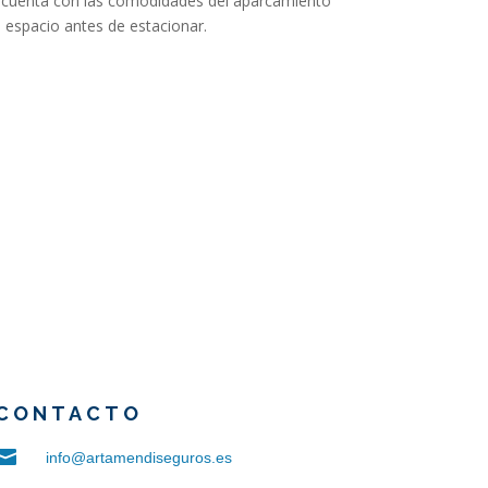
no cuenta con las comodidades del aparcamiento
e espacio antes de estacionar.
CONTACTO

info@artamendiseguros.es