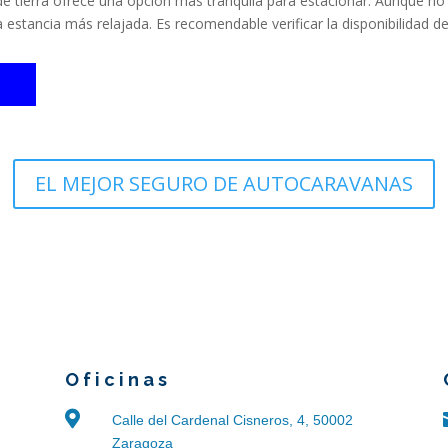
 de tierra ofrece una opción más tranquila para estacionar. Aunque 
estancia más relajada. Es recomendable verificar la disponibilidad d
EL MEJOR SEGURO DE AUTOCARAVANAS
Oficinas

Calle del Cardenal Cisneros, 4, 50002
Zaragoza