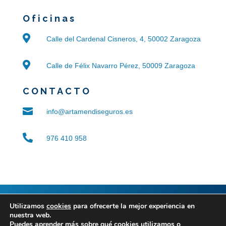
Oficinas

Calle del Cardenal Cisneros, 4, 50002 Zaragoza

Calle de Félix Navarro Pérez, 50009 Zaragoza
CONTACTO

info@artamendiseguros.es

976 410 958
© 2024 ARTAMENDI SANZ
|
Aviso legal
|
Política de
Utilizamos
cookies
para ofrecerte la mejor experiencia en
nuestra web.
privacidad
|
Política de cookies
|
Accesibilidad
|
Blog
Puedes aprender más sobre qué cookies utilizamos o