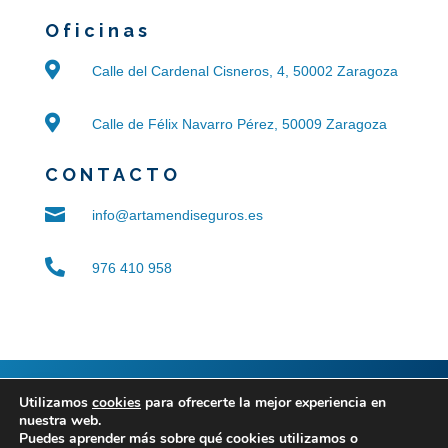
Oficinas

Calle del Cardenal Cisneros, 4, 50002 Zaragoza

Calle de Félix Navarro Pérez, 50009 Zaragoza
CONTACTO

info@artamendiseguros.es

976 410 958
© 2024 ARTAMENDI SANZ
|
Aviso legal
|
Política de
Utilizamos
cookies
para ofrecerte la mejor experiencia en
nuestra web.
privacidad
|
Política de cookies
|
Accesibilidad
|
Blog
Puedes aprender más sobre qué cookies utilizamos o