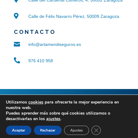

Calle de Félix Navarro Pérez, 50009 Zaragoza
CONTACTO

info@artamendiseguros.es

976 410 958
© 2024 ARTAMENDI SANZ
|
Aviso legal
|
Política de
Utilizamos
cookies
para ofrecerte la mejor experiencia en
nuestra web.
privacidad
|
Política de cookies
|
Accesibilidad
|
Blog
Puedes aprender más sobre qué cookies utilizamos o
desactivarlas en los
ajustes
.
Cerrar el banner de 
Aceptar
Rechazar
Ajustes