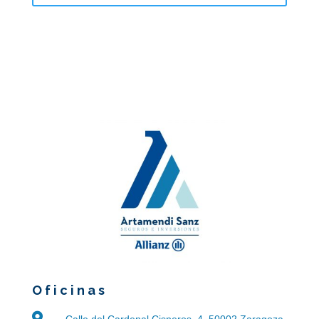
Oficinas

Calle del Cardenal Cisneros, 4, 50002 Zaragoza